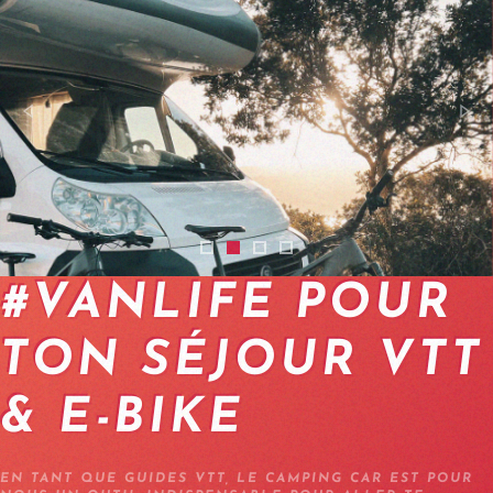
2401-bike-tour-camper-01
2401-sejours-vtt-camping-car-01
2401-sejour-ebike-campingcar
2401-vacances-vtt-en-cam
#VANLIFE POUR
TON SÉJOUR VTT
& E-BIKE
EN TANT QUE GUIDES VTT, LE CAMPING CAR EST POUR