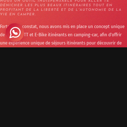
NOUS UN OUTIL INDISPENSABLE POUR ALLER TE
DÉNICHER LES PLUS BEAUX ITINÉRAIRES TOUT EN
PROFITANT DE LA LIBERTÉ ET DE L'AUTONOMIE DE LA
VIE EN CAMPER.
Forts de ce constat, nous avons mis en place un concept unique
de séjours VTT et E-Bike itinérants en camping-car, afin d'offrir
une expérience unique de séjours itinérants pour découvrir de
nouvelles régions, tout en profitant du confort de ton van
aménagé, camping-car ou caravane.
LES PLUS BEAUX ITINÉRAIRES, LES
AIRES DE STATIONNEMENTS LES PLUS
INSOLITES, UNE AMBIANCE
CONVIVIALE À PARTAGER MÊME AVEC
LA FAMILLE.
Camp'n'Ride, c'est l'occasion unique de vivre un séjour VTT
insolite, que tu peux même partager avec la famille ou des non-