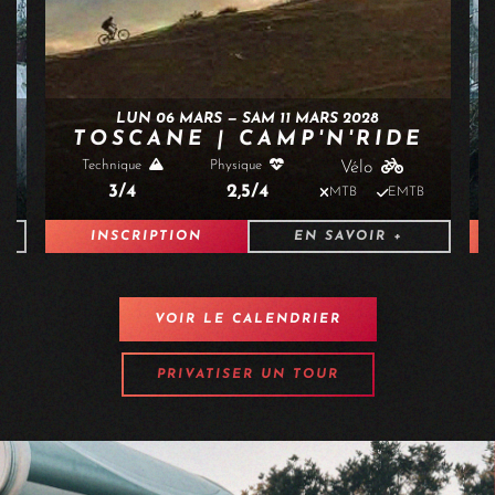
LUN 08 MARS — SAM 13 MARS 2027
TOSCANE | CAMP'N'RIDE
Technique
Physique
Vélo
3/4
2,5/4
B
MTB
EMTB
INSCRIPTION
EN SAVOIR +
VOIR LE CALENDRIER
PRIVATISER UN TOUR