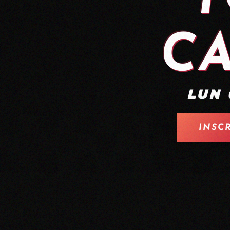
CA
LUN 
INSC