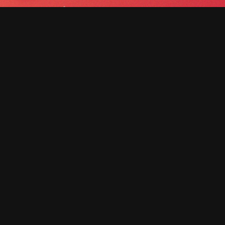
SI TU RÊVES D'UNE AVENTURE HORS DU
COMMUN À TRAVERS LES MAJESTUEUSES
MONTAGNES DU CAUCASE, ACCROCHE-TOI, CAR
ON T'EMMÈNE POUR UNE EXPÉRIENCE
INCROYABLE!
Des sommets majestueux couverts de glaciers aux
vallées verdoyantes, le long de torrents tumultueux,
parsemées de lacs scintillants créent la toile de fond
époustouflante pour ton aventure où chaque virage
révèle une nouvelle splendeur naturelle, te laissant
sans voix devant tant de beauté.
Pour profiter au maximum de ce décor cinq étoiles,
tu sera accompagné d'authentiques cavaliers
géorgiens pour un séjour VTT unique en mode horse
shuttles et nuit à la belle étoile.