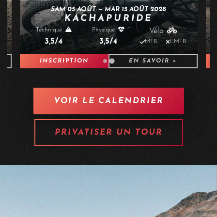
JEU 05 AOÛT — DIM 15 AOÛT 2027
KACHAPURIDE
Technique
Physique
Vélo
3,5/4
3,5/4
B
MTB
EMTB
INSCRIPTION
EN SAVOIR +
VOIR LE CALENDRIER
PRIVATISER UN TOUR