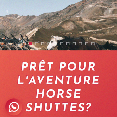
vtt georgie 1
vtt georgie 10
vtt georgie 11
vtt georgie 12
vtt georgie 2
vtt georgie 3
vtt georgie 4
vtt georgie 5
vtt georgie 6
vtt georgie 7
vtt georgie 8
vtt georgie 9
PRÊT POUR
L'AVENTURE
HORSE
SHUTTES?