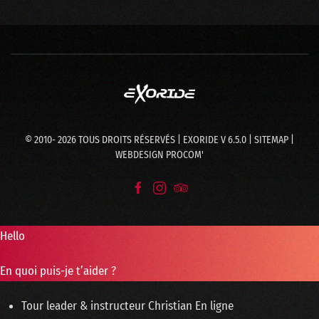
© 2010-
2026
TOUS DROITS RÉSERVÉS | EXORIDE V 6.5.0 |
SITEMAP
|
WEBDESIGN
PROCOM'
Hello
En quoi puis-je t’aider ?
Tour leader & instructeur
Christian
En ligne