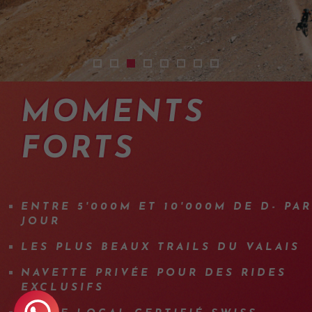
enduro-mtb-valais-crans-montana
guided-mountainbike-holidays-switzerl
sejour-vtt-valais-01
sejour-vtt-suisse-enduro-01
sejour-vtt-valais-10
sejour-vtt-haute-route-val
enduro-mountainbike-g
2401-mtb-holidays-
MOMENTS
FORTS
ENTRE 5'000M ET 10'000M DE D- PAR
JOUR
LES PLUS BEAUX TRAILS DU VALAIS
NAVETTE PRIVÉE POUR DES RIDES
EXCLUSIFS