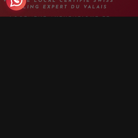
GUIDE LOCAL CERTIFIÉ SWISS
CYCLING EXPERT DU VALAIS
LOGEMENT AUTHENTIQUE ET
CHALEUREUX AU COEUR DU VALAIS
ASSISTANCE MÉCANIQUE
+ D'INFOS
PROGRAMME
DÉTAILS
ÉQUIPEMENT
INFOS
F.A.Q.
AUTRES DATES
MEDIA
JOUR 1 | BIENVENUE EN VALAIS