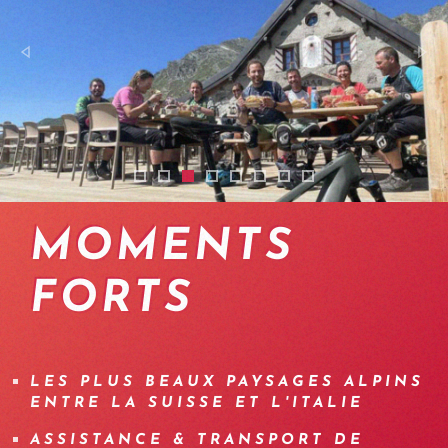
2512-emtb-trip-switzerland
2512-transalp-ebike-suisse-aoste-ebike-
2512-tour-ebike-cabane-montfort
2512-guide-vtt-vallee-aoste
2512-ebike-holidays-swissalps
2512-traversee-itineraire-
2508-transalp-ebike-su
2508-traversee-itin
MOMENTS
FORTS
LES PLUS BEAUX PAYSAGES ALPINS
ENTRE LA SUISSE ET L'ITALIE
ASSISTANCE & TRANSPORT DE