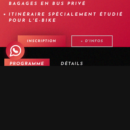
BAGAGES EN BUS PRIVÉ
ITINÉRAIRE SPÉCIALEMENT ÉTUDIÉ
POUR L'E-BIKE
INSCRIPTION
+ D'INFOS
PROGRAMME
DÉTAILS
ÉQUIPEMENT
INFOS
F.A.Q.
AUTRES DATES
MEDIA
JOUR 1 | LE MYTHE DU SIMPLON :
L'ÉCHAUFFEMENT XXL
Dès la sortie de notre navette privée, l'air vif du Col du