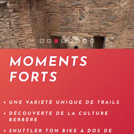
vtt-maroc-08
vtt-enduro-maroc-20
vtt-enduro-maroc-14
enduro-mountainbike-trip-moroc
enduro-mountainbike-trip-mo
enduro-mountainbike-tri
vtt-maroc-07
enduro-mountainbi
MOMENTS
FORTS
UNE VARIÉTÉ UNIQUE DE TRAILS
DÉCOUVERTE DE LA CULTURE
BERBÈRE
SHUTTLER TON BIKE À DOS DE