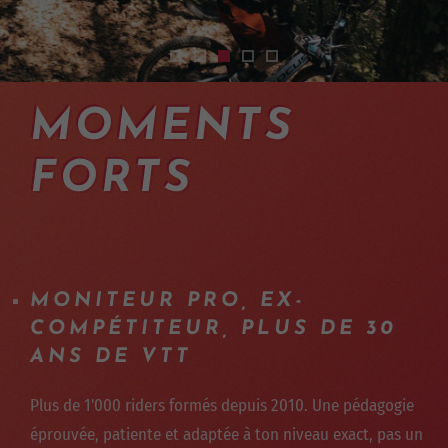
2401-cours-pilotage-vtt-intermediaire
2401-cours-pilotage-vtt-intermedia
2401-cours-pilotage-vtt-interm
2401-cours-pilotage-vtt-int
2401-cours-pilotage-vtt-
MOMENTS
FORTS
MONITEUR PRO, EX-
COMPÉTITEUR, PLUS DE 30
ANS DE VTT
Plus de 1'000 riders formés depuis 2010. Une pédagogie
éprouvée, patiente et adaptée à ton niveau exact, pas un