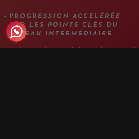
PROGRESSION ACCÉLÉRÉE
SUR LES POINTS CLÉS DU
NIVEAU INTERMÉDIAIRE
Franchissement de marches, fluidité en enchaînement, sauts
contrôlés : exactement les compétences qui débloquent le
passage au niveau supérieur.
COACHING INDIVIDUEL
L'APRÈS-MIDI
Chaque participant est suivi séparément pour travailler
précisément sur ce qui compte le plus pour lui.