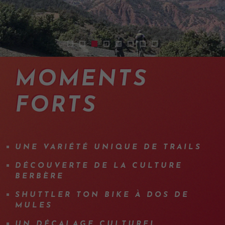
enduro-mountainbike-trip-morocco-15
vtt-maroc-17
enduro-mountainbike-trip-morocco-
vtt-enduro-maroc-20
vtt-maroc-14
enduro-mountainbike-tri
enduro-mountainbike-
vtt-enduro-maroc-1
MOMENTS
FORTS
UNE VARIÉTÉ UNIQUE DE TRAILS
DÉCOUVERTE DE LA CULTURE
BERBÈRE
SHUTTLER TON BIKE À DOS DE
MULES
UN DÉCALAGE CULTUREL