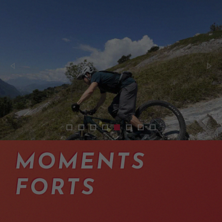
2512-shuttle-day-valais-with-a-guide
2512-shuttle-experience-mtb-valais-04
2512-mtb-shuttles-on-the-best-trails
2512-mountain-bike-shuttles-obe
2512-mountain-bike-shuttles-
2512-enduro-bike-trail-tax
2512-bike-shuttles-swi
2512-navettes-bus-
MOMENTS
FORTS