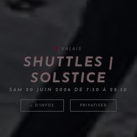
VALAIS
SHUTTLES |
SOLSTICE
SAM 20 JUIN 2026 DE 7:30 À 22:30
+ D'INFOS
PRIVATISER