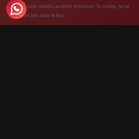
les runs sont réduits au strict minimum. Tu roules, tu ne
patientes pas dans le bus.
DES TRAILS QUI CHANGENT À
CHAQUE RUN
Technique entre les mélèzes, rapide sur les alpages, un peu
de caillou pour pimenter : chaque descente a sa propre
identité.
LE CONCEPT SOLSTICE, SIGNÉ
EXORIDE
Exoride est la première agence de shuttles VTT en Suisse à
avoir lancé ce format spécial Solstice, affiné saison après