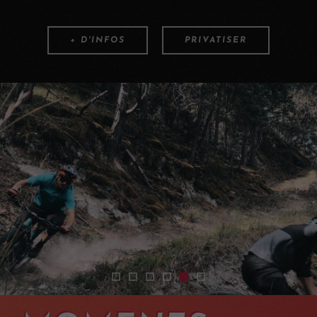
+ D'INFOS
PRIVATISER
mountain-bike-shuttles-verbier
vtt-enduro-valais
navettes-vtt-enduro-valais
navette-vtt-avec-guide
shuttles-vtt-enduro-solsti
enduro-mtb-valais-202