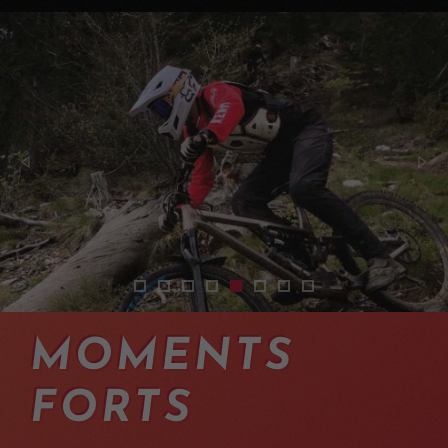
2401-shuttles-vtt-enduro-valais-central-01
2401-shuttles-vtt-enduro-valais-bus-tax
2401-shuttles-vtt-enduro-valais-nax
2512-navettes-vtt-enduro-avec-
2401-shuttles-vtt-enduro-val
2401-shuttles-vtt-enduro-
2401-shuttles-vtt-endu
2512-navettes-vtt-
MOMENTS
FORTS