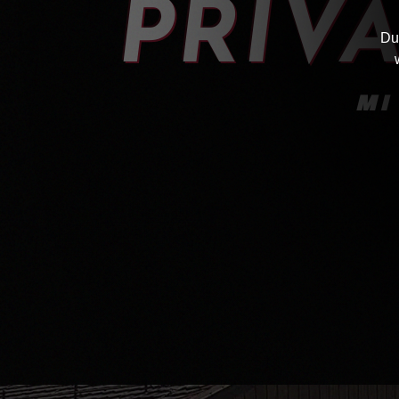
PRIV
Du 
MI