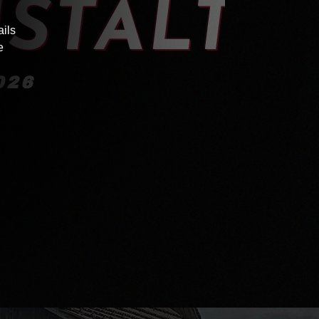
NSTALT
ails
e
026