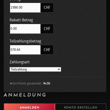
CHF
Rabatt-Betrag
CHF
Teilzahlungsbetrag
CHF
Zahlungsart
★
Exo'Points gesammelt :
94.50
ANMELDUNG
ANMELDEN
KONTO ERSTELLEN