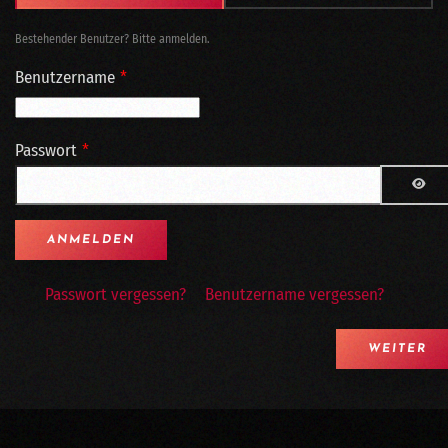
Bestehender Benutzer? Bitte anmelden.
Benutzername
*
Passwort
*
PAS
Passwort vergessen?
Benutzername vergessen?
WEITER