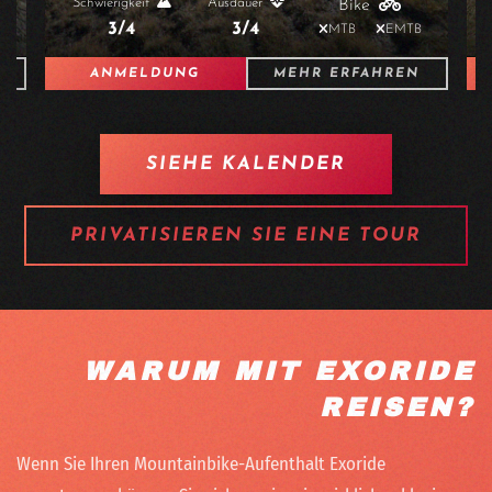
Schwierigkeit
Ausdauer
Bike
2,5/4
2/4
B
MTB
EMTB
ANMELDUNG
MEHR ERFAHREN
SIEHE KALENDER
PRIVATISIEREN SIE EINE TOUR
WARUM MIT EXORIDE
REISEN?
Wenn Sie Ihren Mountainbike-Aufenthalt Exoride