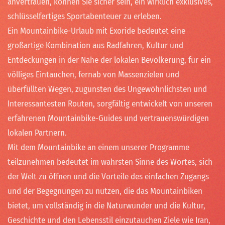
anvertrauen, können Sie sicher sein, ein wirklich exklusives,
schlüsselfertiges Sportabenteuer zu erleben.
Ein Mountainbike-Urlaub mit Exoride bedeutet eine
großartige Kombination aus Radfahren, Kultur und
Entdeckungen in der Nähe der lokalen Bevölkerung, für ein
völliges Eintauchen, fernab von Massenzielen und
überfüllten Wegen, zugunsten des Ungewöhnlichsten und
Interessantesten Routen, sorgfältig entwickelt von unseren
erfahrenen Mountainbike-Guides und vertrauenswürdigen
lokalen Partnern.
Mit dem Mountainbike an einem unserer Programme
teilzunehmen bedeutet im wahrsten Sinne des Wortes, sich
der Welt zu öffnen und die Vorteile des einfachen Zugangs
und der Begegnungen zu nutzen, die das Mountainbiken
bietet, um vollständig in die Naturwunder und die Kultur,
Geschichte und den Lebensstil einzutauchen Ziele wie Iran,