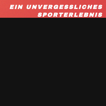
EIN UNVERGESSLICHES
SPORTERLEBNIS
Für Exoride bedeutet Reisen mit dem Mountainbike nicht
nur das Fahren auf herrlichen Wegen, sondern auch die
Nutzung dieser wunderbaren Art des Reisens, um andere
kennenzulernen und im Rhythmus anderer Kulturen und
wenig bekannter Traditionen zu leben. . Unsere Geheimwaffe
sind zweifellos unsere Führer, Liebhaber oder Einheimische
der vorgeschlagenen Reiseziele, die ihren Ort wie ihre
Westentasche kennen. Dank dieser wertvollen Erfahrung
bieten wir nicht nur abwechslungsreiche und hochwertige
Wanderwege, sondern auch authentische und einladende
lokale Restaurants, Hotels oder Lodges und eine solide
Organisation voller Originalität rund um Ihr Erlebnis. Neben