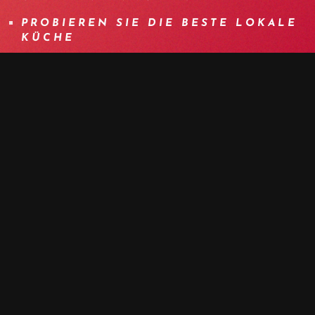
PROBIEREN SIE DIE BESTE LOKALE
KÜCHE
BESUCH VON MARRAKESCH, SEINEM
SOUK UND SEINEM LEGENDÄREN
PLATZ
ANMELDUNG
MEHR
PROGRAM
DETAILS
AUSRÜSTUNG
INFO
F.A.Q.
ANDERE TERMINE
PRESS
TAG 1 | WILLKOMMEN IN
MARRAKESCH – TRANSFER NACH