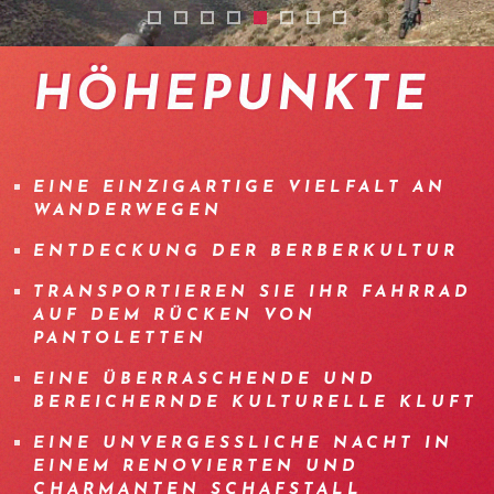
vtt-maroc-14
vtt-enduro-maroc-15
enduro-mountainbike-trip-morocco-
vtt-enduro-maroc-22
vtt-enduro-maroc-23
enduro-mountainbike-tri
vtt-maroc-19
vtt-enduro-maroc-1
HÖHEPUNKTE
EINE EINZIGARTIGE VIELFALT AN
WANDERWEGEN
ENTDECKUNG DER BERBERKULTUR
TRANSPORTIEREN SIE IHR FAHRRAD
AUF DEM RÜCKEN VON
PANTOLETTEN
EINE ÜBERRASCHENDE UND
BEREICHERNDE KULTURELLE KLUFT
EINE UNVERGESSLICHE NACHT IN
EINEM RENOVIERTEN UND
CHARMANTEN SCHAFSTALL