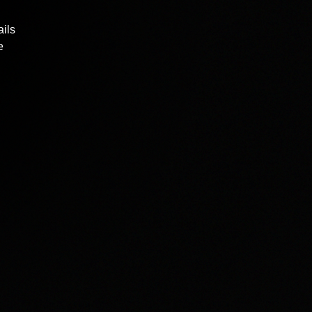
ails
e