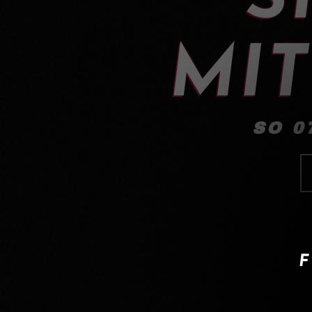
MIT
SO 0
F