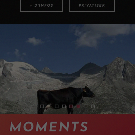
+ D'INFOS
PRIVATISER
enduro-mountainbike-trip-swiss-alps
enduro-mtb-valais-crans-montana
sejour-vtt-valais-10
voyage-vtt-ebike-dansl-les-alpes
sejour-vtt-suisse-enduro-01
guided-mountainbike-holi
sejour-vtt-haute-route-
2401-mtb-holidays-
MOMENTS