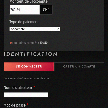
Montant de l'accompte
CHF
Type de paiement
★
Exo'Points cumulés :
124.50
IDENTIFICATION
SE CONNECTER
CRÉER UN COMPTE
Déjà enregistré? Veuillez-vous identifier
Nom d'utilisateur
*
Mot de passe
*