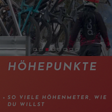
enduro-mtb-trail-avec-taxi-valais
transferts-taxi-vtt-en-valais
shuttles-vtt-enduro-bas-valais
shuttles-vtt-enduro-bas-valais-0
transfer-taxi-mtb-verbier-01
enduro-mountainbike-shut
mtb-shuttles-wallis
shuttles-vtt-enduro
HÖHEPUNKTE
SO VIELE HÖHENMETER, WIE
DU WILLST