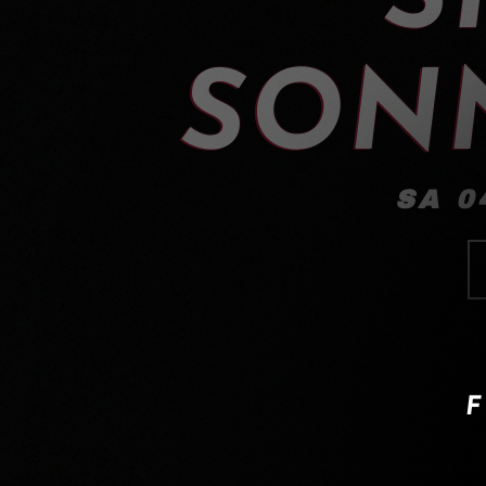
SON
SA 0
F