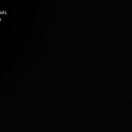
ails
e