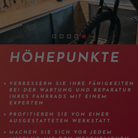
2402-cours-mecanique-vtt-suisse-02
2402-cours-mecanique-vtt-suisse-
2402-cours-mecanique-vtt-suis
2402-cours-mecanique-vtt-s
2402-cours-mecanique-vt
HÖHEPUNKTE
VERBESSERN SIE IHRE FÄHIGKEITEN
BEI DER WARTUNG UND REPARATUR
IHRES FAHRRADS MIT EINEM
EXPERTEN
PROFITIEREN SIE VON EINER
AUSGESTATTETEN WERKSTATT
MACHEN SIE SICH VOR JEDEM