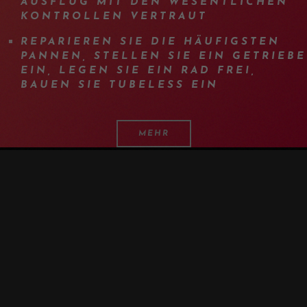
AUSFLUG MIT DEN WESENTLICHEN
KONTROLLEN VERTRAUT
REPARIEREN SIE DIE HÄUFIGSTEN
PANNEN, STELLEN SIE EIN GETRIEBE
EIN, LEGEN SIE EIN RAD FREI,
BAUEN SIE TUBELESS EIN
MEHR
PROGRAM
DETAILS
AUSRÜSTUNG
INFO
F.A.Q.
ANDERE TERMINE
PRESS
WERDEN SIE UNABHÄNGIG BEI DER
WARTUNG UND REPARATUR IHRES