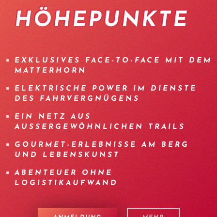
HÖHEPUNKTE
EXKLUSIVES FACE-TO-FACE MIT DEM
MATTERHORN
ELEKTRISCHE POWER IM DIENSTE
DES FAHRVERGNÜGENS
EIN NETZ AUS
AUSSERGEWÖHNLICHEN TRAILS
GOURMET-ERLEBNISSE AM BERG
UND LEBENSKUNST
ABENTEUER OHNE
LOGISTIKAUFWAND