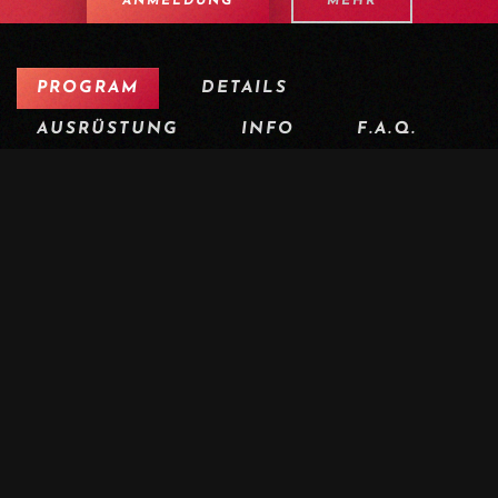
ANMELDUNG
MEHR
PROGRAM
DETAILS
AUSRÜSTUNG
INFO
F.A.Q.
ANDERE TERMINE
PRESS
TAG 1 | WILLKOMMEN IN ZERMATT
Transfer nach Täsch, anschliessend Bahnfahrt nach Zermatt.
Danach erkundest du verschiedene Routen am Fusse des
Matterhorns mit atemberaubendem Blick auf die
umliegenden Gletscher. Abendessen und Übernachtung im
Hotel.
DISTANCE : 50 KMS