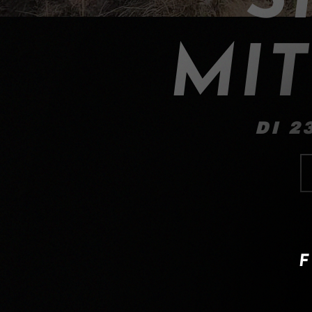
MIT
DI 2
F