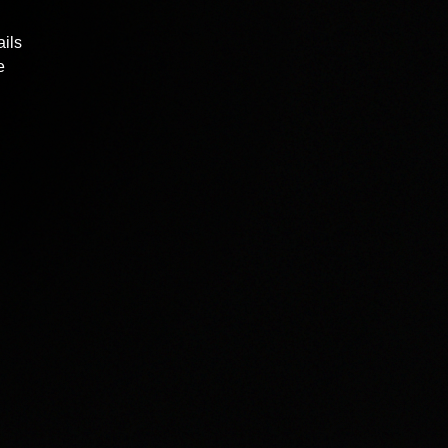
ails
e