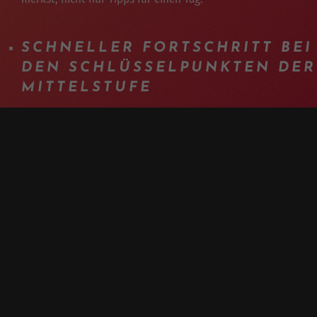
SCHNELLER FORTSCHRITT BEI
DEN SCHLÜSSELPUNKTEN DER
MITTELSTUFE
Stufen, Flow, kontrollierte Sprünge: genau die Skills für den
Sprung zum nächsten Niveau.
INDIVIDUELLES COACHING
AM NACHMITTAG
Jeder Teilnehmer wird einzeln betreut, gezielt an seinen
Schwerpunkten.
VIDEOANALYSE FÜR