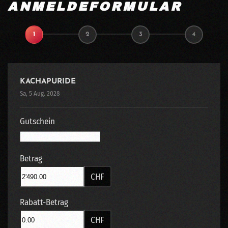
ANMELDEFORMULAR
1
2
3
4
KACHAPURIDE
Sa, 5 Aug. 2028
Gutschein
Betrag
CHF
Rabatt-Betrag
CHF