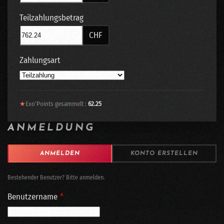
Teilzahlungsbetrag
CHF
Zahlungsart
★
Exo'Points gesammelt :
62.25
ANMELDUNG
ANMELDEN
KONTO ERSTELLEN
Bestehender Benutzer? Bitte anmelden.
Benutzername
*