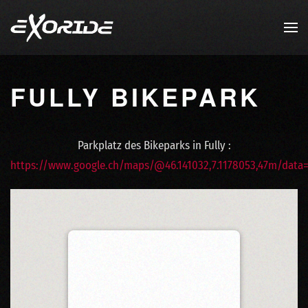
Zum Hauptinhalt springen
FULLY BIKEPARK
Parkplatz des Bikeparks in Fully :
https://www.google.ch/maps/@46.141032,7.1178053,47m/data=
FULLY BIKEPARK
Rte du Chavalard 65a, 1926 Fully,